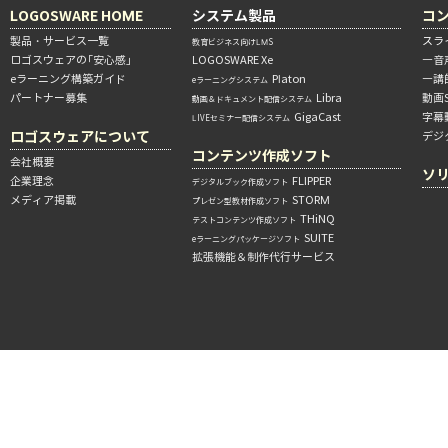
LOGOSWARE HOME
システム製品
コ
製品・サービス一覧
スラ
教育ビジネス向けLMS
ロゴスウェアの「安心感」
LOGOSWARE Xe
―音
eラーニング構築ガイド
Platon
―講
eラーニングシステム
パートナー募集
Libra
動画
動画＆ドキュメント配信システム
GigaCast
字幕
LIVEセミナー配信システム
ロゴスウェアについて
デジ
コンテンツ作成ソフト
会社概要
ソ
企業理念
FLIPPER
デジタルブック作成ソフト
メディア掲載
STORM
プレゼン型教材作成ソフト
THiNQ
テストコンテンツ作成ソフト
SUITE
eラーニングパッケージソフト
拡張機能＆制作代行サービス