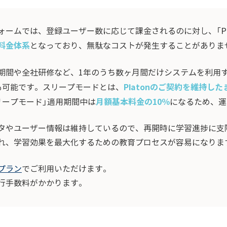
ームでは、登録ユーザー数に応じて課金されるのに対し、「Pla
料金体系
となっており、無駄なコストが発生することがありま
期間や全社研修など、1年のうち数ヶ月間だけシステムを利用
Platonのご契約を維持した
も可能です。スリープモードとは、
月額基本料金の10％
リープモード」適用期間中は
になるため、運
タやユーザー情報は維持しているので、再開時に学習進捗に支
れ、学習効果を最大化するための教育プロセスが容易になりま
プラン
でご利用いただけます。
行手数料がかかります。