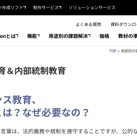
ツ作成ソフト
制作サービス
ソリューションサービス
よくある質問
資料ダウンロ
tonとは
機能
用途別の課題解決
価格
教材の
TOP
>
用途別の
育＆内部統制教育
ンス教育、
とは？なぜ必要なの？
う言葉は、法的義務や規制を遵守することですが、公的