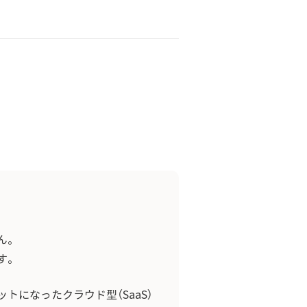
ん。
す。
になったクラウド型（SaaS）