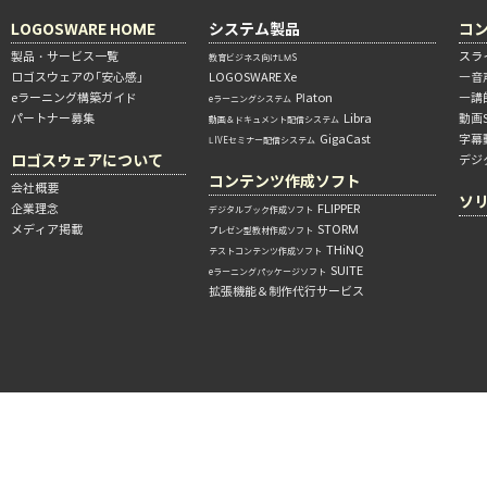
LOGOSWARE HOME
システム製品
コ
製品・サービス一覧
スラ
教育ビジネス向けLMS
ロゴスウェアの「安心感」
LOGOSWARE Xe
―音
eラーニング構築ガイド
Platon
―講
eラーニングシステム
パートナー募集
Libra
動画
動画＆ドキュメント配信システム
GigaCast
字幕
LIVEセミナー配信システム
ロゴスウェアについて
デジ
コンテンツ作成ソフト
会社概要
ソ
企業理念
FLIPPER
デジタルブック作成ソフト
メディア掲載
STORM
プレゼン型教材作成ソフト
THiNQ
テストコンテンツ作成ソフト
SUITE
eラーニングパッケージソフト
拡張機能＆制作代行サービス