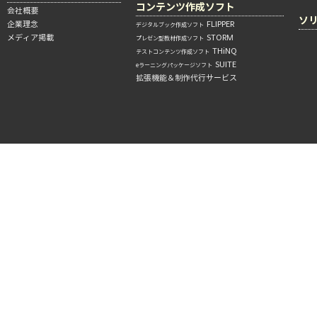
コンテンツ作成ソフト
会社概要
ソ
企業理念
FLIPPER
デジタルブック作成ソフト
メディア掲載
STORM
プレゼン型教材作成ソフト
THiNQ
テストコンテンツ作成ソフト
SUITE
eラーニングパッケージソフト
拡張機能＆制作代行サービス