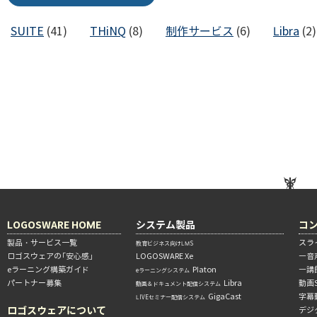
SUITE
(41)
THiNQ
(8)
制作サービス
(6)
Libra
(2)
LOGOSWARE HOME
システム製品
コ
製品・サービス一覧
スラ
教育ビジネス向けLMS
ロゴスウェアの「安心感」
LOGOSWARE Xe
―音
eラーニング構築ガイド
Platon
―講
eラーニングシステム
パートナー募集
Libra
動画
動画＆ドキュメント配信システム
GigaCast
字幕
LIVEセミナー配信システム
ロゴスウェアについて
デジ