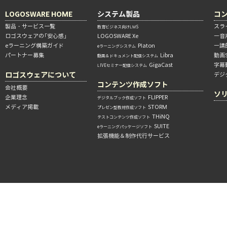
LOGOSWARE HOME
システム製品
コ
製品・サービス一覧
スラ
教育ビジネス向けLMS
ロゴスウェアの「安心感」
LOGOSWARE Xe
―音
eラーニング構築ガイド
Platon
―講
eラーニングシステム
パートナー募集
Libra
動画
動画＆ドキュメント配信システム
GigaCast
字幕
LIVEセミナー配信システム
ロゴスウェアについて
デジ
コンテンツ作成ソフト
会社概要
ソ
企業理念
FLIPPER
デジタルブック作成ソフト
メディア掲載
STORM
プレゼン型教材作成ソフト
THiNQ
テストコンテンツ作成ソフト
SUITE
eラーニングパッケージソフト
拡張機能＆制作代行サービス