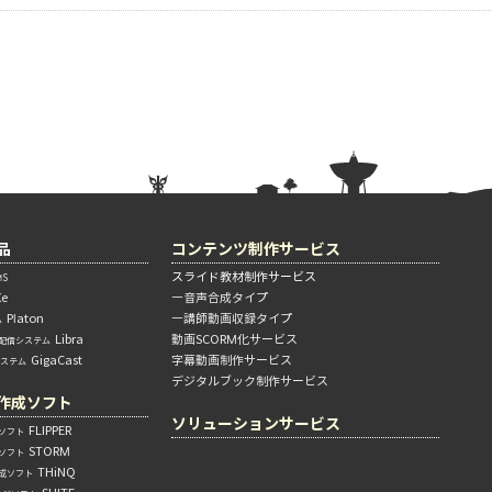
品
コンテンツ制作サービス
スライド教材制作サービス
S
Xe
―音声合成タイプ
Platon
―講師動画収録タイプ
ム
Libra
動画SCORM化サービス
配信システム
GigaCast
字幕動画制作サービス
システム
デジタルブック制作サービス
作成ソフト
ソリューションサービス
FLIPPER
ソフト
STORM
ソフト
THiNQ
成ソフト