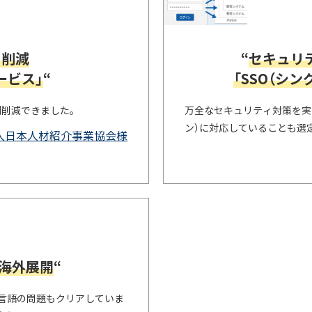
を削減
“
セキュリ
ービス」
“
「SSO（シ
割削減できました。
万全なセキュリティ対策を実
ン）に対応していることも選
人日本人材紹介事業協会様
海外展開
“
、言語の問題もクリアしていま