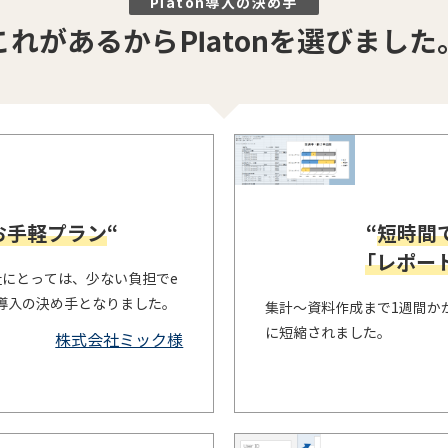
Platon導入の決め手
これがあるからPlatonを選びました
お手軽プラン
“
“
短時間
「レポー
社にとっては、少ない負担でe
導入の決め手となりました。
集計～資料作成まで1週間か
に短縮されました。
株式会社ミック様