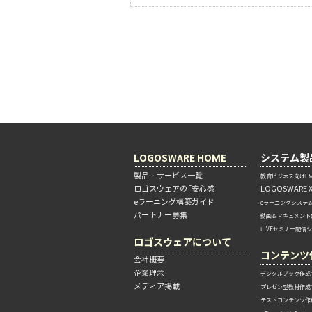
LOGOSWARE HOME
システム製
製品・サービス一覧
教育ビジネス向けLM
ロゴスウェアの「安心感」
LOGOSWARE 
eラーニング構築ガイド
eラーニングシステ
パートナー募集
動画＆ドキュメント
LIVEセミナー配信
ロゴスウェアについて
コンテンツ
会社概要
企業理念
デジタルブック作成
メディア掲載
プレゼン型教材作成
テストコンテンツ作