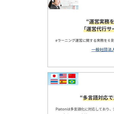
“
運営実務
「運営代行サ
eラーニング運営に関する実務を６
一般社団法
“
多言語対応で
Platonは多言語化に対応しており