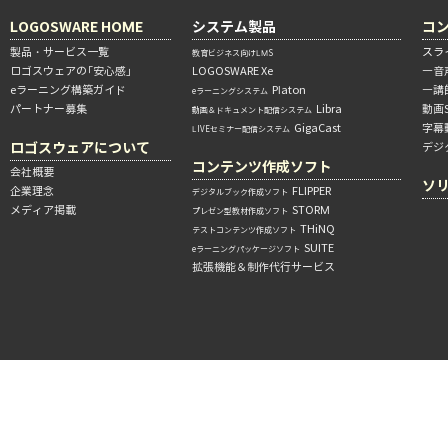
LOGOSWARE HOME
システム製品
コ
製品・サービス一覧
スラ
教育ビジネス向けLMS
ロゴスウェアの「安心感」
LOGOSWARE Xe
―音
eラーニング構築ガイド
Platon
―講
eラーニングシステム
パートナー募集
Libra
動画
動画＆ドキュメント配信システム
GigaCast
字幕
LIVEセミナー配信システム
ロゴスウェアについて
デジ
コンテンツ作成ソフト
会社概要
ソ
企業理念
FLIPPER
デジタルブック作成ソフト
メディア掲載
STORM
プレゼン型教材作成ソフト
THiNQ
テストコンテンツ作成ソフト
SUITE
eラーニングパッケージソフト
拡張機能＆制作代行サービス