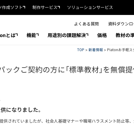
ツ作成ソフト
制作サービス
ソリューションサービス
よくある質問
資料ダウンロ
tonとは
機能
用途別の課題解決
価格
教材の
TOP
>
新着情報
>
Platonお手
ートパックご契約の方に「標準教材」を無償提
の
提供になりました。
提供されていましたが、社会人基礎マナーや職場ハラスメント防止等、全