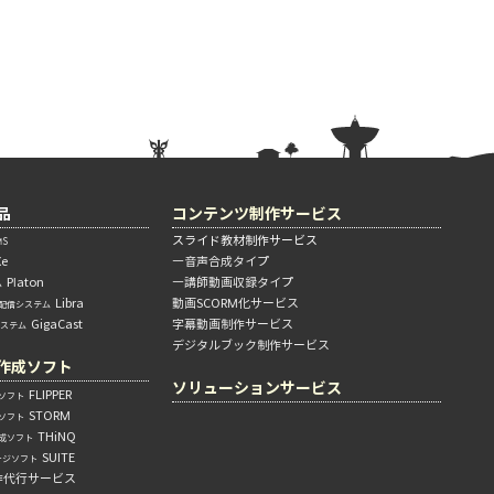
品
コンテンツ制作サービス
スライド教材制作サービス
S
Xe
―音声合成タイプ
Platon
―講師動画収録タイプ
ム
Libra
動画SCORM化サービス
配信システム
GigaCast
字幕動画制作サービス
システム
デジタルブック制作サービス
作成ソフト
ソリューションサービス
FLIPPER
ソフト
STORM
ソフト
THiNQ
成ソフト
SUITE
ージソフト
作代行サービス