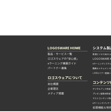
LOGOSWARE HOME
システム製
製品・サービス一覧
教育ビジネス向けLM
ロゴスウェアの「安心感」
LOGOSWARE 
eラーニング構築ガイド
eラーニングシステ
パートナー募集
動画＆ドキュメント
LIVEセミナー配信
ロゴスウェアについて
コンテンツ
会社概要
企業理念
デジタルブック作成
メディア掲載
プレゼン型教材作成
テストコンテンツ作
eラーニングパッケ
拡張機能＆制