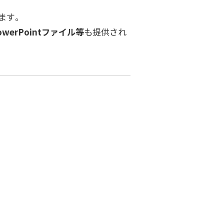
ます。
werPointファイル等
も提供され