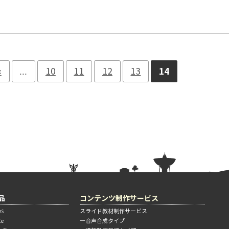
«
...
10
11
12
13
14
品
コンテンツ制作サービス
スライド教材制作サービス
S
Xe
―音声合成タイプ