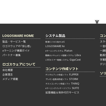
LOGOSWARE HOME
システム製品
コ
製品・サービス一覧
スラ
教育ビジネス向けLMS
ロゴスウェアの「安心感」
LOGOSWARE Xe
―音
eラーニング構築ガイド
Platon
―講
eラーニングシステム
パートナー募集
Libra
動画
動画＆ドキュメント配信システム
GigaCast
字幕
LIVEセミナー配信システム
ロゴスウェアについて
デジ
コンテンツ作成ソフト
会社概要
ソ
企業理念
FLIPPER
デジタルブック作成ソフト
メディア掲載
STORM
プレゼン型教材作成ソフト
THiNQ
テストコンテンツ作成ソフト
SUITE
eラーニングパッケージソフト
拡張機能＆制作代行サービス