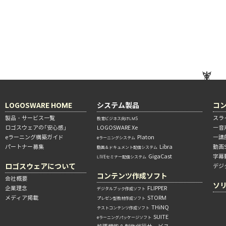
LOGOSWARE HOME
システム製品
コ
製品・サービス一覧
スラ
教育ビジネス向けLMS
ロゴスウェアの「安心感」
LOGOSWARE Xe
―音
eラーニング構築ガイド
Platon
―講
eラーニングシステム
パートナー募集
Libra
動画
動画＆ドキュメント配信システム
GigaCast
字幕
LIVEセミナー配信システム
ロゴスウェアについて
デジ
コンテンツ作成ソフト
会社概要
ソ
企業理念
FLIPPER
デジタルブック作成ソフト
メディア掲載
STORM
プレゼン型教材作成ソフト
THiNQ
テストコンテンツ作成ソフト
SUITE
eラーニングパッケージソフト